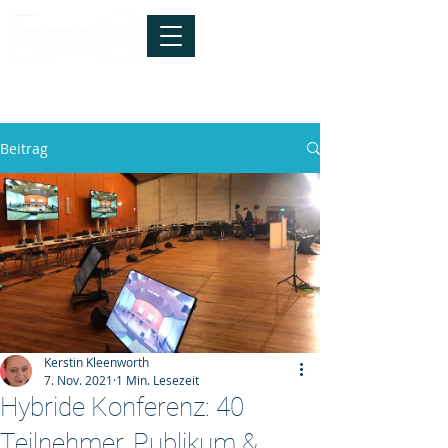
info@arentis.de
*
Tel.:
040-41928147
Die Technik ist relevant -
entscheidend
sind die Menschen !
Beitrag
Kerstin Kleenworth
7. Nov. 2021
1 Min. Lesezeit
Hybride Konferenz: 40
Teilnehmer, Publikum &