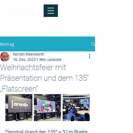
info@arentis.de
*
Tel.:
040-41928147
Die Technik ist relevant -
entscheidend
sind die Menschen !
Beitrag
Kerstin Kleenworth
16. Dez. 2023
1 Min. Lesezeit
Weihnachtsfeier mit
Präsentation und dem 135“
„Flatscreen“
Diesmal stand der 135“ = 3 ! m Breite 