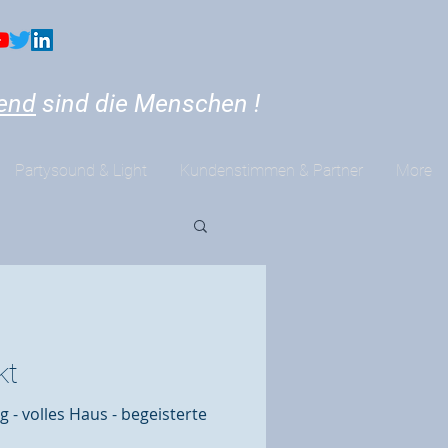
end
sind die Menschen !
Partysound & Light
Kundenstimmen & Partner
More
kt
- volles Haus - begeisterte