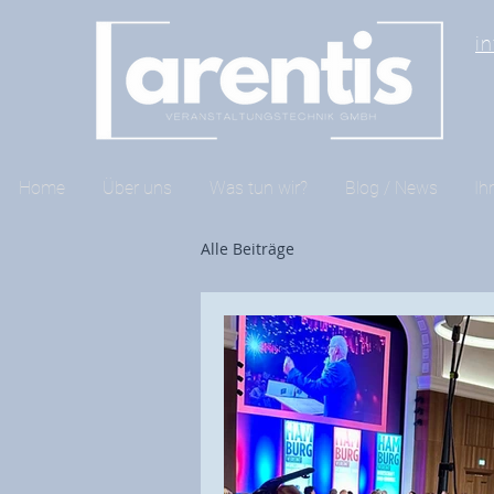
i
Home
Über uns
Was tun wir?
Blog / News
Ih
Alle Beiträge