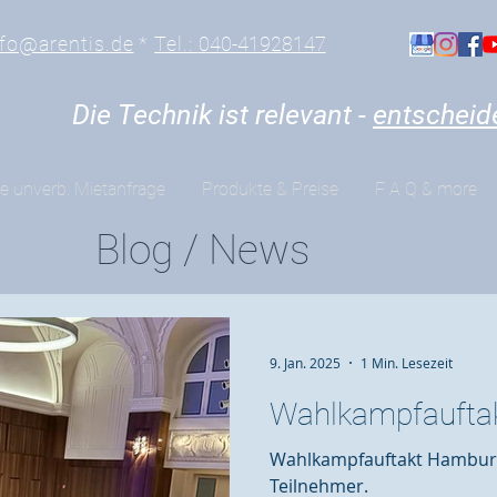
nfo@arentis.de
*
Tel.:
040-41928147
Die Technik ist relevant -
entscheid
re unverb. Mietanfrage
Produkte & Preise
F A Q & more
Blog / News
9. Jan. 2025
1 Min. Lesezeit
Wahlkampfaufta
Wahlkampfauftakt Hamburg 
Teilnehmer.