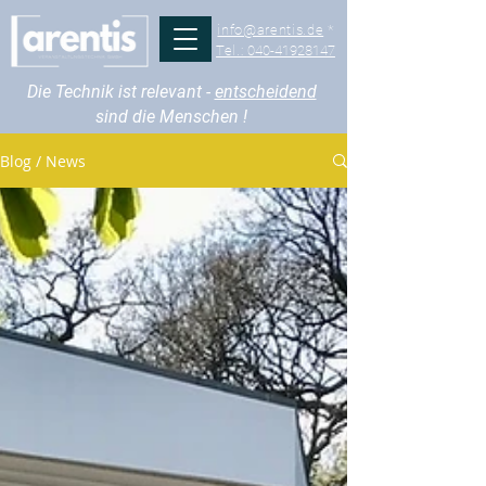
info@arentis.de
*
Tel.:
040-41928147
Die Technik ist relevant -
entscheidend
sind die Menschen !
Blog / News