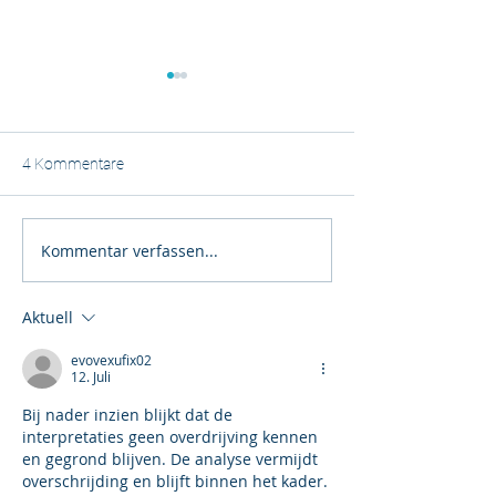
4 Kommentare
360 Grad Lautsp
Kommentar verfassen...
Richtfest Körber
Technologies, der neue
Standort in Hamburg-
Aktuell
Bergedorf
evovexufix02
12. Juli
Bij nader inzien blijkt dat de 
interpretaties geen overdrijving kennen 
en gegrond blijven. De analyse vermijdt 
overschrijding en blijft binnen het kader. 