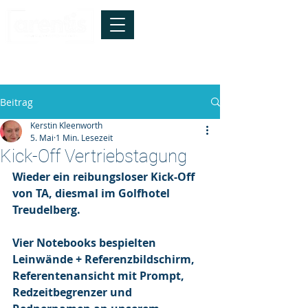
info@arentis.de
*
Tel.:
040-41928147
Die Technik ist relevant -
entscheidend
sind die Menschen !
Beitrag
Kerstin Kleenworth
5. Mai
1 Min. Lesezeit
Kick-Off Vertriebstagung
Wieder ein reibungsloser Kick-Off 
von TA, diesmal im Golfhotel 
Treudelberg.
Vier Notebooks bespielten 
Leinwände + Referenzbildschirm, 
Referentenansicht mit Prompt, 
Redzeitbegrenzer und 