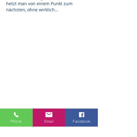
hetzt man von einem Punkt zum 
nächsten, ohne wirklich…
Mehr anzeigen
Phone
Email
Facebook
Gefällt mir
Antworten