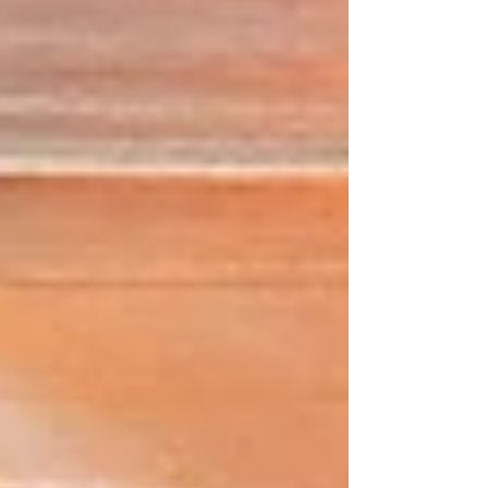
#technikdiebegeistert #veranstaltungstechnik
#hamburg #tontechnik #leihen #teamarentis
#arentishh #daskoennenwirauch
#lichtundtonfürunserhamburg⚓️