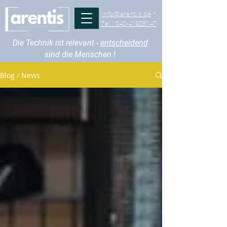
info@arentis.de
*
Tel.:
040-41928147
Die Technik ist relevant -
entscheidend
sind die Menschen !
Blog / News