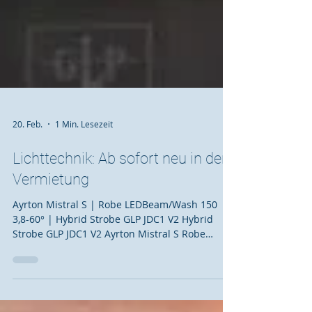
20. Feb.
1 Min. Lesezeit
Lichttechnik: Ab sofort neu in der
Vermietung
Ayrton Mistral S | Robe LEDBeam/Wash 150
3,8-60° | Hybrid Strobe GLP JDC1 V2 Hybrid
Strobe GLP JDC1 V2 Ayrton Mistral S Robe
LEDBeam/Wash 150 3,8-60° #arentis
#arentishh #veranstaltungstechnikhamburg