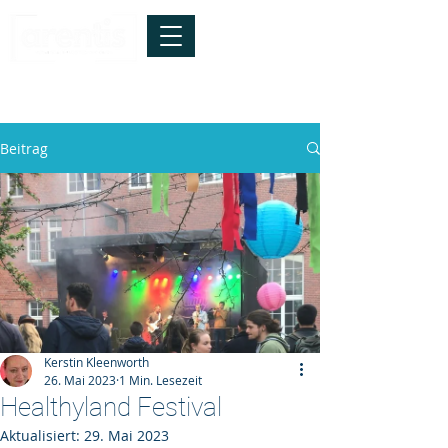
info@arentis.de
*
Tel.:
040-41928147
Die Technik ist relevant -
entscheidend
sind die Menschen !
Beitrag
Kerstin Kleenworth
26. Mai 2023
1 Min. Lesezeit
Healthyland Festival
Aktualisiert:
29. Mai 2023