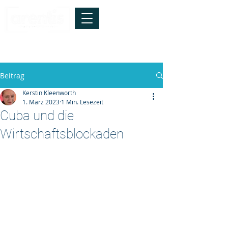
info@arentis.de
*
Tel.:
040-41928147
Die Technik ist relevant -
entscheidend
sind die Menschen !
Beitrag
Kerstin Kleenworth
1. März 2023
1 Min. Lesezeit
Cuba und die
Wirtschaftsblockaden